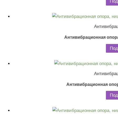
Под
Антивибра
Антивибрационная опора
Под
Антивибра
Антивибрационная опор
Под