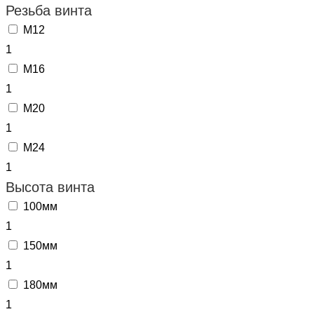
Резьба винта
M12
1
M16
1
M20
1
M24
1
Высота винта
100мм
1
150мм
1
180мм
1