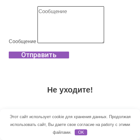
Сообщение
Отправить
Не уходите!
Не нашли что искали? Мы
Этот сайт использует cookie для хранения данных. Продолжая
наполняем сайт, но продукции
использовать сайт, Вы даете свое согласие на работу с этими
много и мы не всегда успеваем.
файлами.
OK