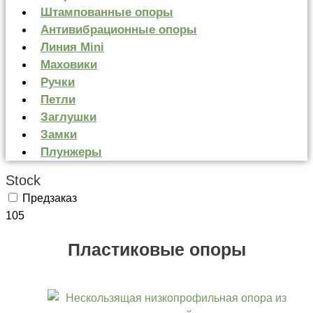
Штампованные опоры
Антивибрационные опоры
Линия Mini
Маховики
Ручки
Петли
Заглушки
Замки
Плунжеры
Stock
Предзаказ
105
Пластиковые опоры