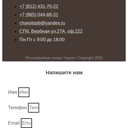
+7 (812) 431-70-22
+7 (965) 044-68-31
charoitspb@yandex.ru
СПб, Вербная ул.27А, оф.222
Пн-Пт с 9:00 до 18:00
Регулируемые опоры Чароит. Copyright 2026
Напишите нам
Имя
Телефон
Email