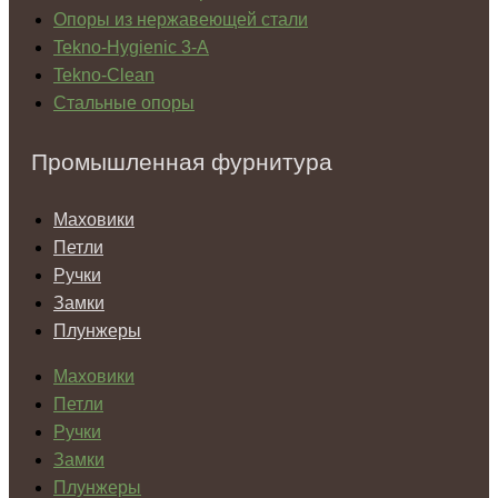
Опоры из нержавеющей стали
Tekno-Hygienic 3-А
Tekno-Clean
Стальные опоры
Промышленная фурнитура
Маховики
Петли
Ручки
Замки
Плунжеры
Маховики
Петли
Ручки
Замки
Плунжеры