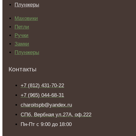
Плунжеры
Маховики
Петли
Ручки
Замки
Плунжеры
Контакты
+7 (812) 431-70-22
+7 (965) 044-68-31
charoitspb@yandex.ru
СПб, Вербная ул.27А, оф.222
Пн-Пт с 9:00 до 18:00