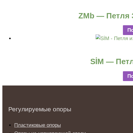
ZMb — Петля 
П
SİM — Петл
П
Регулируемые опоры
Пластиковые опоры