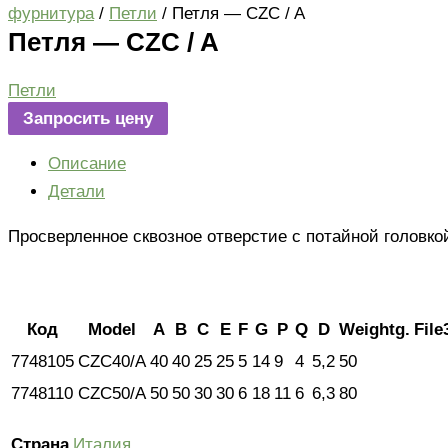
фурнитура
/
Петли
/ Петля — CZC / A
Петля — CZC / A
Петли
Запросить цену
Описание
Детали
Просверленное сквозное отверстие с потайной головк
Код
Model
A
B
C
E
F
G
P
Q
D
Weightg.
File
7748105
CZC40/A
40
40
25
25
5
14
9
4
5,2
50
7748110
CZC50/A
50
50
30
30
6
18
11
6
6,3
80
Страна
Италия