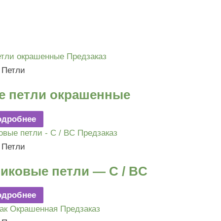
Предзаказ
Петли
е петли окрашенные
одробнее
Предзаказ
Петли
иковые петли — C / BC
одробнее
Предзаказ