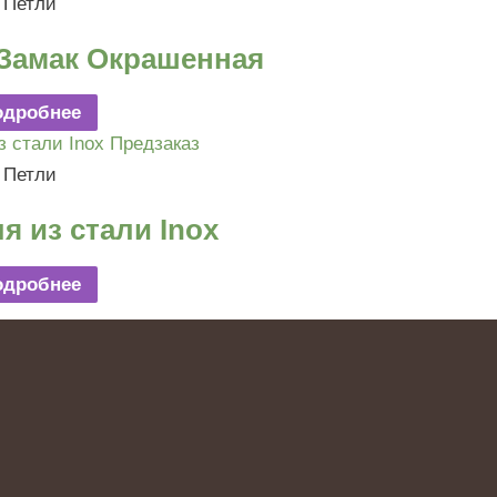
Петли
Замак Окрашенная
одробнее
Предзаказ
Петли
я из стали Inox
одробнее