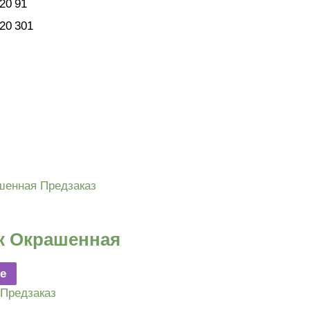
20
91
20
301
Предзаказ
к Окрашенная
е
Предзаказ