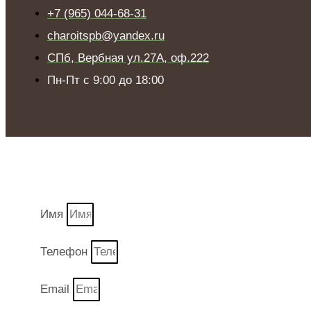
+7 (965) 044-68-31
charoitspb@yandex.ru
СПб, Вербная ул.27А, оф.222
Пн-Пт с 9:00 до 18:00
Имя
Телефон
Email