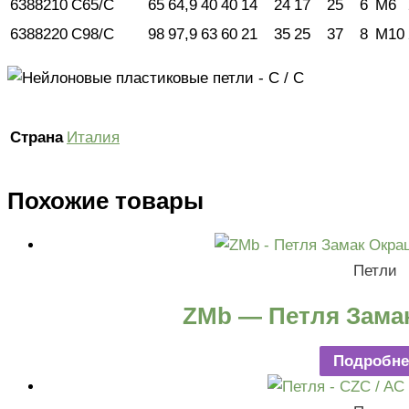
6388210
C65/C
65
64,9
40
40
14
24
17
25
6
M6
6388220
C98/C
98
97,9
63
60
21
35
25
37
8
M10
Страна
Италия
Похожие товары
Петли
ZMb — Петля Зама
Подробне