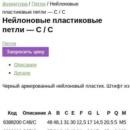
фурнитура
/
Петли
/ Нейлоновые
пластиковые петли — C / C
Нейлоновые пластиковые
петли — C / C
Петли
Запросить цену
Описание
Детали
Черный армированный нейлоновый пластик. Штифт из
Код
Описание
A
B
C
E
F
G
L
P
Q
M
6388200
C48/C
48
48,1
31
30
12,5
17
14,5
20,5
5
M5