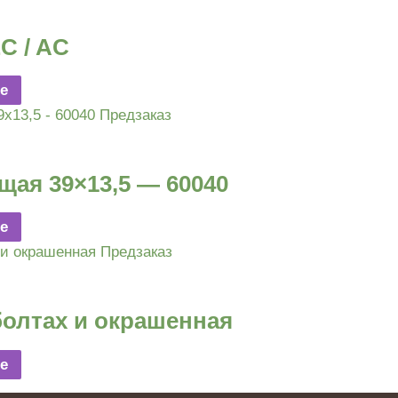
C / AC
е
Предзаказ
ая 39×13,5 — 60040
е
Предзаказ
лтах и ​​окрашенная
е