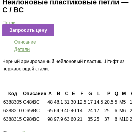
Нейлоновые пластиковые петли —
C / BC
Петли
Запросить цену
Описание
Детали
Черный армированный нейлоновый пластик. Штифт из
нержавеющей стали.
Код
Описание
A
B
C
E
F
G
L
P
Q
M
6388305
C48/BC
48
48,1
31
30
12,5
17
14,5
20,5
5
M5
6388310
C65/BC
65
64,9
40
40
14
24
17
25
6
M6
6388315
C98/BC
98
97,9
63
60
21
35
25
37
8
M10