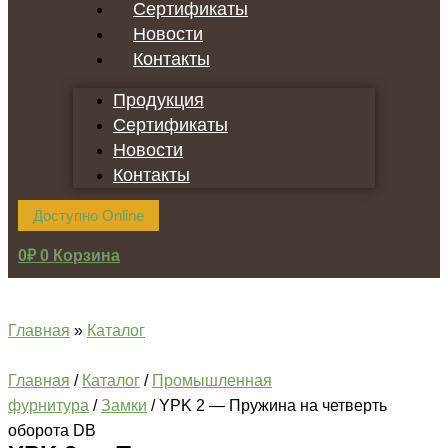
Сертификаты
Новости
Контакты
Продукция
Сертификаты
Новости
Контакты
Доступно Online
0
₽
0
Корзина
Главная
»
Каталог
Главная
/
Каталог
/
Промышленная
фурнитура
/
Замки
/ YPK 2 — Пружина на четверть
оборота DB